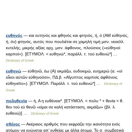
ευθηνός
— και ευτηνός και φθηνός και φτηνός, ή, ό (ΑΜ εὐθηνός,
ή, όν) φτηνός, αυτός που πουλιέται σε χαμηλή τιμή μσν. νεοελλ.
ευτελής, μικρής αξίας αρχ. μσν. άφθονος, πλούσιος («εὐθηνοὶ
καρποί»). [ΕΤΥΜΟΛ. < ευθηνώ*, παράλλ. τ. τού ευθενώ*] …
Dictionary of Greek
ευθηνώ
— εὐθηνῶ, έω (Α) ακμάζω, ευδοκιμώ, ευημερώ (α. «οἱ
οἶκοι αὐτῶν εὐθηνοῡσι», ΠΔ β. «Αἴγυπτος καρποῑς ἀφθόνοις
εὐθηνεῑτο»). [ΕΤΥΜΟΛ. Παράλλ. τ. τού ευθενώ*] …
Dictionary of
Greek
πολυθενία
— ἡ, Α η ευθένεια*. [ΕΤΥΜΟΛ. < πολυ * + θενία < θ.
θεν τού εὐ θενῶ «είμαι σε καλή κατάσταση, ακμάζω» (βλ. λ.
ευθενώ)] …
Dictionary of Greek
σθένος
— Ακέραιος αριθμός που εκφράζει την ικανότητα ενός
ατόμου να ενώνεται απ’ ευθείας με άλλα άτομα. Το σ. συμβατικά