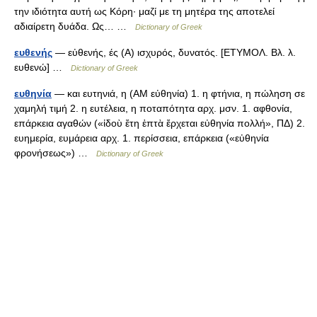
την ιδιότητα αυτή ως Κόρη· μαζί με τη μητέρα της αποτελεί
αδιαίρετη δυάδα. Ως… …
Dictionary of Greek
ευθενής
— εὐθενής, ές (Α) ισχυρός, δυνατός. [ΕΤΥΜΟΛ. Βλ. λ.
ευθενώ] …
Dictionary of Greek
ευθηνία
— και ευτηνιά, η (ΑΜ εὐθηνία) 1. η φτήνια, η πώληση σε
χαμηλή τιμή 2. η ευτέλεια, η ποταπότητα αρχ. μσν. 1. αφθονία,
επάρκεια αγαθών («ἰδοὺ ἔτη ἑπτὰ ἔρχεται εὐθηνία πολλή», ΠΔ) 2.
ευημερία, ευμάρεια αρχ. 1. περίσσεια, επάρκεια («εὐθηνία
φρονήσεως») …
Dictionary of Greek