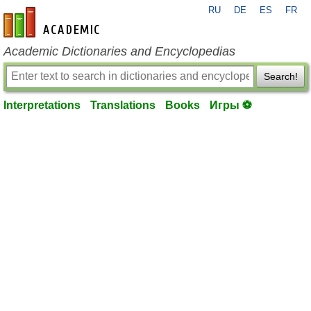
RU
DE
ES
FR
en-academic.com
Academic Dictionaries and Encyclopedias
Search!
Interpretations
Translations
Books
Игры ⚽