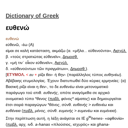
Dictionary of Greek
ευθενώ
ευθενώ
εὐθενῶ, -έω (Α)
είμαι σε καλή κατάσταση, ακμάζω (α. «μῆλα... εὐθενοῡντα»,
Αισχύλ.
β. «τοὺς στρατιώτας εὐθενεῑν»,
Δημοσθ.
γ. «μή τιν᾿ οἶκον εὐθενεῑν»,
Αισχύλ.
δ. «εὐθενούντων τῶν πραγμάτων»,
Δημοσθ.
).
[
ΕΤΥΜΟΛ.
<
ευ
+
ρίζα
θεν
- ή
θην
- (παράλληλος τύπος
ευθηνέω
).
Αβέβαιης ετυμολογίας. Έχουν διατυπωθεί δύο κύριες ερμηνείες: (α)
Βασική ρίζα είναι η
θεν
-, το δε
ευθενέω
είναι μετονοματικό
παράγωγο τού επιθ.
ευθενής
, οπότε αναγόμεθα σε αρχικό
ονοματικό τύπο *
θενος
(
πρβλ.
φόνος
*
αίματος
) και δημιουργείται
έτσι σειρά παραγώγων *
θένος
, σύνθ.
ευθενής
>
ευθενέω
και
ευθένεια
(
πρβλ.
μένος
, σύνθ.
ευμενής
>
ευμενέω
και
ευμένεια
).
w
Στην περίπτωση αυτή, η λέξη ανάγεται σε IE
g
henes
- «αφθονία»
(
πρβλ.
αρχ. ινδ.
a
-
hanas
«πλούσιος, ισχυρός» και
ghana
-