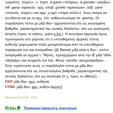
«γεμάτος, παχύς», ν. περσ.
ā
-
ganis
«πλήρης»
ā
-
gandan
«γεμίζω»,
λιθ.
gana
«αρκετά», αρχ. σλαβ.
gon
ě
ti
«αρκούμαι», αλβ.
zane
«πυκνός, παχύς» και αρμ.
y
-
ogn
«πάρα πολύ»). Ίσως ακόμη να
συνδέεται και με τα αρχ. ελλ. ανθρωπωνύμια σε -
φόντης
. Οι
παράλληλοι τύποι με ρίζα
θην
- ερμηνεύονται είτε ως εκτεταμένη
βαθμίδα, χαρακτηριστική τής ιωνικής διαλέκτου, είτε ως αναλογική
έκταση (προς τα
κτήνος
,
μήλα
κ.λπ.
). Η ανωτέρω ερμηνεία όμως
προσκρούει στο γεγονός ότι ο υποτιθέμενος αρχικός τύπος
ευθυνής
μαρτυρείται πολύ μεταγενέστερα από τα υποτιθέμενα
παράγωγά του και σποραδικά, (β) Βασική ρίζα είναι η
θην
-, οπότε
αναγόμεθα σε αρχικό τ. *
θήνος
, προερχόμενο από την ΙΕ ρίζα *
dh
ē
-
«θηλάζω» και συγγενή τού λατ.
f
ē
nus
«έσοδο, αισχροκέρδεια».
Στην περίπτωση αυτή, οι παράλληλοι τύποι με ρίζα
θεν
-
ερμηνεύονται είτε ως συνεσταλμένη βαθμίδα, χαρακτηριστική τής
αττικής διαλέκτου, είτε ως αναλογία (π.χ. προς το
σθένος
).
ΠΑΡ.
ρίζα
θην
-
αρχ.
ευθηνία
.
ΣΥΝΘ.
ρίζα
θην
-
αρχ.
ευθηνι
-
άρχης
].
Dictionary of Greek
.
2013
.
Игры ⚽
Поможем написать курсовую